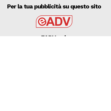
Per la tua pubblicità su questo sito
EADV s.r.l.
Via Luigi Capuana, 11
95030 Tremestieri Etneo (CT) - Italy
www.eadv.it
•
info@eadv.it
Tel: +39 0645920501
Ultimi articoli
Milan, sui social lo sfogo del popolo rossonero dopo
il ko col Chelsea
GAZZETTA DELLO SPORT
9 Agosto 2026
Fiorentina, da Mastantuono a Valdepenas: dal
mercato solo giovani acquisti