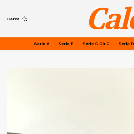
Cal
Cerca
Serie A
Serie B
Serie C Gir.C
Serie D