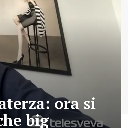
aterza: ora si
che big