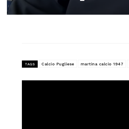
Calcio Pugliese
martina calcio 1947
TAGS