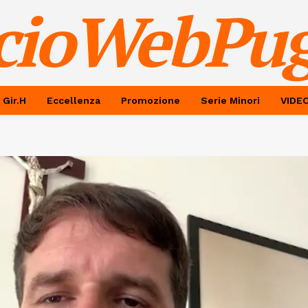
cioWebPug
 Gir.H
Eccellenza
Promozione
Serie Minori
VIDE