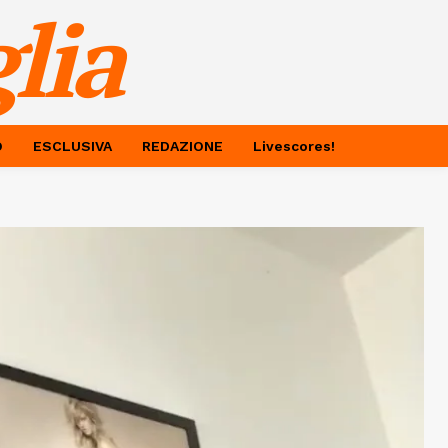
lia
O
ESCLUSIVA
REDAZIONE
Livescores!