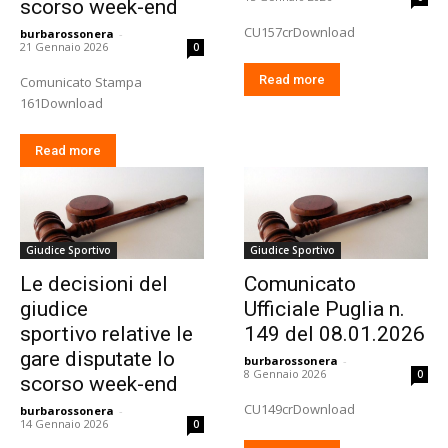
scorso week-end
CU157crDownload
burbarossonera
-
21 Gennaio 2026
0
Read more
Comunicato Stampa
161Download
Read more
Giudice Sportivo
Giudice Sportivo
Le decisioni del
Comunicato
giudice
Ufficiale Puglia n.
sportivo relative le
149 del 08.01.2026
gare disputate lo
burbarossonera
-
8 Gennaio 2026
0
scorso week-end
CU149crDownload
burbarossonera
-
14 Gennaio 2026
0