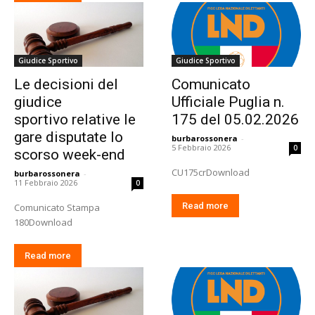
Giudice Sportivo
Giudice Sportivo
Le decisioni del
Comunicato
giudice
Ufficiale Puglia n.
sportivo relative le
175 del 05.02.2026
gare disputate lo
burbarossonera
-
5 Febbraio 2026
0
scorso week-end
CU175crDownload
burbarossonera
-
11 Febbraio 2026
0
Read more
Comunicato Stampa
180Download
Read more