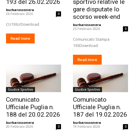
193 del 26.02.2026
sportivo relative le
gare disputate lo
burbarossonera
-
26 Febbraio 2026
0
scorso week-end
CU193crDownload
burbarossonera
-
25 Febbraio 2026
0
Read more
Comunicato Stampa
193Download
Read more
Giudice Sportivo
Giudice Sportivo
Comunicato
Comunicato
Ufficiale Puglia n.
Ufficiale Puglia n.
188 del 20.02.2026
187 del 19.02.2026
burbarossonera
-
burbarossonera
-
20 Febbraio 2026
19 Febbraio 2026
0
0