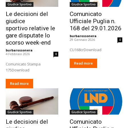
Giudice Sportivo
Giudice Sportivo
Le decisioni del
Comunicato
giudice
Ufficiale Puglia n.
sportivo relative le
168 del 29.01.2026
gare disputate lo
burbarossonera
-
29 Gennaio 2026
0
scorso week-end
CU168crDownload
burbarossonera
-
4 Febbraio 2026
0
Read more
Comunicato Stampa
175Download
Read more
Giudice Sportivo
Giudice Sportivo
Le decisioni del
Comunicato