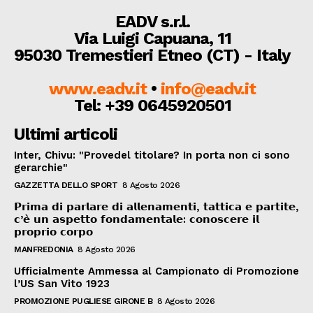
EADV s.r.l.
Via Luigi Capuana, 11
95030 Tremestieri Etneo (CT) - Italy
www.eadv.it
•
info@eadv.it
Tel: +39 0645920501
Ultimi articoli
Inter, Chivu: "Provedel titolare? In porta non ci sono
gerarchie"
GAZZETTA DELLO SPORT
8 Agosto 2026
𝗣𝗿𝗶𝗺𝗮 𝗱𝗶 𝗽𝗮𝗿𝗹𝗮𝗿𝗲 𝗱𝗶 𝗮𝗹𝗹𝗲𝗻𝗮𝗺𝗲𝗻𝘁𝗶, 𝘁𝗮𝘁𝘁𝗶𝗰𝗮 𝗲 𝗽𝗮𝗿𝘁𝗶𝘁𝗲,
𝗰’𝗲̀ 𝘂𝗻 𝗮𝘀𝗽𝗲𝘁𝘁𝗼 𝗳𝗼𝗻𝗱𝗮𝗺𝗲𝗻𝘁𝗮𝗹𝗲: 𝗰𝗼𝗻𝗼𝘀𝗰𝗲𝗿𝗲 𝗶𝗹
𝗽𝗿𝗼𝗽𝗿𝗶𝗼 𝗰𝗼𝗿𝗽𝗼
MANFREDONIA
8 Agosto 2026
Ufficialmente Ammessa al Campionato di Promozione
l’US San Vito 1923
PROMOZIONE PUGLIESE GIRONE B
8 Agosto 2026