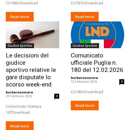
CU188crDownload
CU187crDownload
Read more
Read more
Giudice Sportivo
Giudice Sportivo
Le decisioni del
Comunicato
giudice
ufficiale Puglia n.
sportivo relative le
180 del 12.02.2026
gare disputate lo
burbarossonera
-
12 Febbraio 2026
0
scorso week-end
CU180crDownload
burbarossonera
-
18 Febbraio 2026
0
Read more
Comunicato Stampa
187Download
Read more