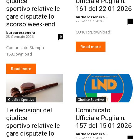
giudice
Ufficiale Puglia n.
sportivo relative le
161 del 22.01.2026
gare disputate lo
burbarossonera
-
22 Gennaio 2026
0
scorso week-end
CU161crDownload
burbarossonera
-
28 Gennaio 2026
0
Read more
Comunicato Stampa
168Download
Read more
Giudice Sportivo
Giudice Sportivo
Le decisioni del
Comunicato
giudice
Ufficiale Puglia n.
sportivo relative le
157 del 15.01.2026
gare disputate lo
burbarossonera
-
15 Gennaio 2026
0