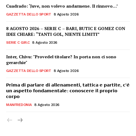
Cuadrado: ‘Juve, non volevo andarmene. Il rinnovo…’
GAZZETTA DELLO SPORT
8 Agosto 2026
8 AGOSTO 2026 – SERIE C – BARI, BUTIC E GOMEZ CON
IDEE CHIARE: “TANTI GOL, NIENTE LIMITI”
SERIE C GIR.C
8 Agosto 2026
Inter, Chivu: "Provedel titolare? In porta non ci sono
gerarchie"
GAZZETTA DELLO SPORT
8 Agosto 2026
𝗣𝗿𝗶𝗺𝗮 𝗱𝗶 𝗽𝗮𝗿𝗹𝗮𝗿𝗲 𝗱𝗶 𝗮𝗹𝗹𝗲𝗻𝗮𝗺𝗲𝗻𝘁𝗶, 𝘁𝗮𝘁𝘁𝗶𝗰𝗮 𝗲 𝗽𝗮𝗿𝘁𝗶𝘁𝗲, 𝗰’𝗲̀
𝘂𝗻 𝗮𝘀𝗽𝗲𝘁𝘁𝗼 𝗳𝗼𝗻𝗱𝗮𝗺𝗲𝗻𝘁𝗮𝗹𝗲: 𝗰𝗼𝗻𝗼𝘀𝗰𝗲𝗿𝗲 𝗶𝗹 𝗽𝗿𝗼𝗽𝗿𝗶𝗼
𝗰𝗼𝗿𝗽𝗼
MANFREDONIA
8 Agosto 2026