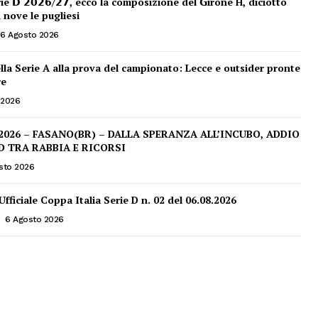
erie 𝗗 𝟮𝟬𝟮𝟲/𝟮𝟳, ecco la composizione del 𝗚irone H, diciotto
 nove le pugliesi
6 Agosto 2026
ella Serie A alla prova del campionato: Lecce e outsider pronte
re
 2026
2026 – FASANO(BR) – DALLA SPERANZA ALL’INCUBO, ADDIO
 D TRA RABBIA E RICORSI
sto 2026
fficiale Coppa Italia Serie D n. 02 del 06.08.2026
6 Agosto 2026