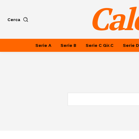
Cal
Cerca
Serie A
Serie B
Serie C Gir.C
Serie D