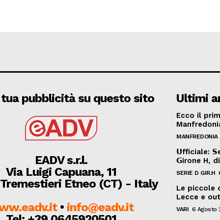
 tua pubblicità su questo sito
Ultimi ar
Ecco il prim
Manfredonia
MANFREDONIA
𝗨fficiale: 
EADV s.r.l.
𝗚irone H, d
Via Luigi Capuana, 11
SERIE D GIR.H
Tremestieri Etneo (CT) - Italy
Le piccole 
Lecce e out
ww.eadv.it
•
info@eadv.it
VARI
6 Agosto 
Tel: +39 0645920501