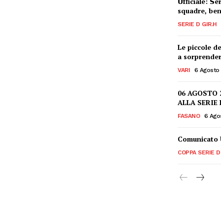
𝗨fficiale: 𝗦
squadre, ben
SERIE D GIR.H
Le piccole d
a sorprende
VARI
6 Agosto
06 AGOSTO 
ALLA SERIE
FASANO
6 Ago
Comunicato U
COPPA SERIE D