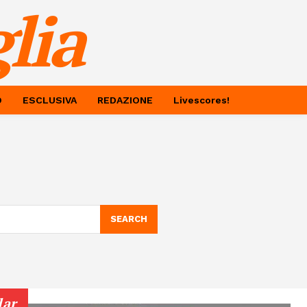
lia
O
ESCLUSIVA
REDAZIONE
Livescores!
SEARCH
lar