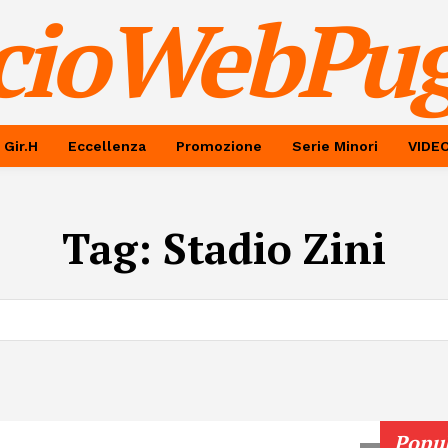
cioWebPug
 Gir.H
Eccellenza
Promozione
Serie Minori
VIDE
Tag:
Stadio Zini
Popu