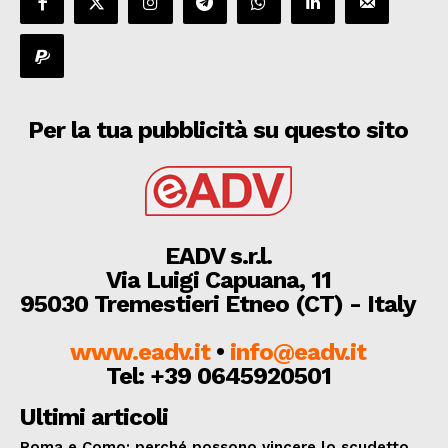
Per la tua pubblicità su questo sito
EADV s.r.l.
Via Luigi Capuana, 11
95030 Tremestieri Etneo (CT) - Italy
www.eadv.it
•
info@eadv.it
Tel: +39 0645920501
Ultimi articoli
Roma e Como: perché possono vincere lo scudetto