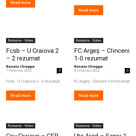
Read more
Read more
Romania - Video
Romania - Video
Fcsb – U Craiova 2
FC Argeș – Clinceni
– 2 rezumat
1-0 rezumat
Renato Chieppa
-
Renato Chieppa
-
7 Febbraio 2022
6 Febbraio 2022
0
0
Fcsb - U Craiova 2 - 2 rezumat
FC Argeș - Clinceni 1-0 rezumat
Read more
Read more
Romania - Video
Romania - Video
Csu Craiova – CFR
Uta Arad – Sepsi 1-