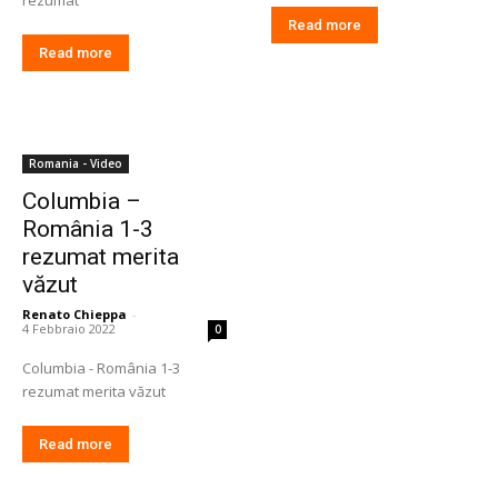
Read more
Read more
Romania - Video
Columbia –
România 1-3
rezumat merita
văzut
Renato Chieppa
-
4 Febbraio 2022
0
Columbia - România 1-3
rezumat merita văzut
Read more