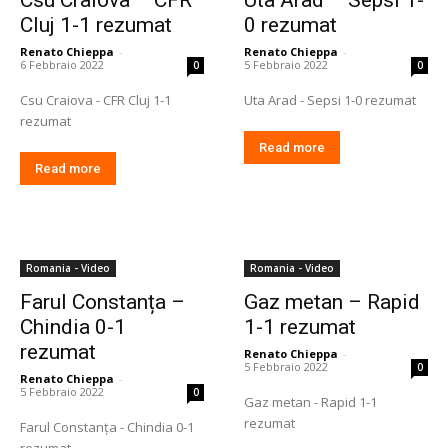
Cluj 1-1 rezumat
0 rezumat
Renato Chieppa
-
Renato Chieppa
-
6 Febbraio 2022
5 Febbraio 2022
0
0
Csu Craiova - CFR Cluj 1-1
Uta Arad - Sepsi 1-0 rezumat
rezumat
Read more
Read more
Romania - Video
Romania - Video
Farul Constanța –
Gaz metan – Rapid
Chindia 0-1
1-1 rezumat
rezumat
Renato Chieppa
-
5 Febbraio 2022
0
Renato Chieppa
-
5 Febbraio 2022
0
Gaz metan - Rapid 1-1
rezumat
Farul Constanța - Chindia 0-1
rezumat